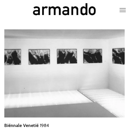
Zum
Hauptinhalt
springen
Biënnale Venetië
1984