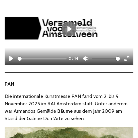
P
l
a
02:14
y
P
M
E
l
u
n
a
t
t
PAN
y
e
e
Die internationale Kunstmesse PAN fand vom 2. bis 9.
r
November 2025 im RAI Amsterdam statt. Unter anderem
f
war Armandos Gemälde
Bäume
aus dem Jahr 2009 am
u
Stand der Galerie Dom’Arte zu sehen.
l
l