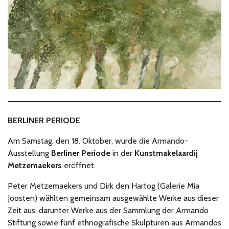
s
c
r
e
e
n
BERLINER PERIODE
Am Samstag, den 18. Oktober, wurde die Armando-
Ausstellung
Berliner Periode
in der
Kunstmakelaardij
Metzemaekers
eröffnet.
Peter Metzemaekers und Dirk den Hartog (Galerie Mia
Joosten) wählten gemeinsam ausgewählte Werke aus dieser
Zeit aus, darunter Werke aus der Sammlung der Armando
Stiftung sowie fünf ethnografische Skulpturen aus Armandos